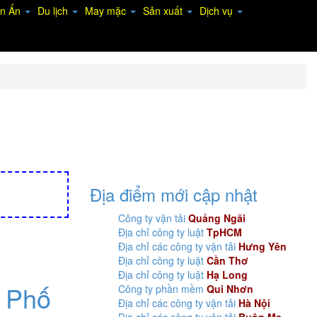
In Ấn
Du lịch
May mặc
Sản xuất
Dịch vụ
Địa điểm mới cập nhật
Công ty vận tải
Quảng Ngãi
Địa chỉ công ty luật
TpHCM
Địa chỉ các công ty vận tải
Hưng Yên
Địa chỉ công ty luật
Cần Thơ
Địa chỉ công ty luật
Hạ Long
h Phố
Công ty phần mềm
Qui Nhơn
Địa chỉ các công ty vận tải
Hà Nội