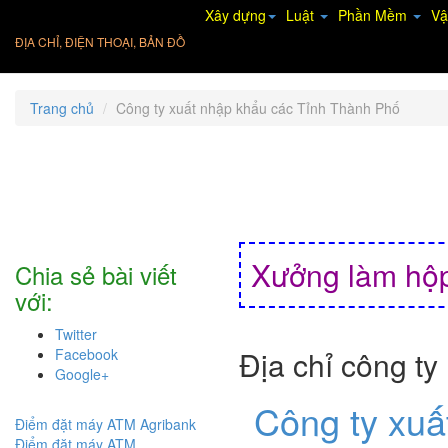
Xây dựng
Luật
Phần Mềm
Vậ
ĐỊA CHỈ, ĐIỆN THOẠI, BẢN ĐỒ
Trang chủ
Công ty xuất nhập khẩu các Tỉnh Thành Phố
Xưởng làm hộp
Chia sẻ bài viết
với:
Twitter
Địa chỉ công ty
Facebook
Google+
Công ty xuấ
Điểm đặt máy ATM Agribank
Điểm đặt máy ATM