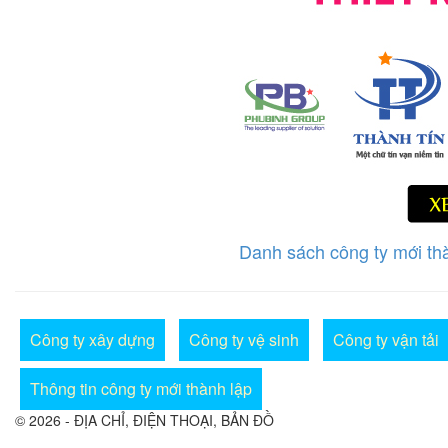
Danh sách công ty mới th
Công ty xây dựng
Công ty vệ sinh
Công ty vận tải
Thông tin công ty mới thành lập
© 2026 - ĐỊA CHỈ, ĐIỆN THOẠI, BẢN ĐỒ