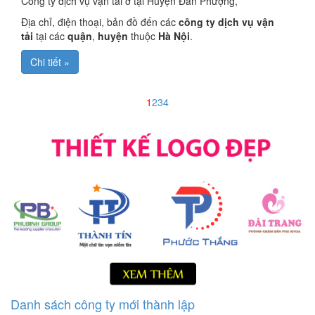
Công ty dịch vụ vận tải ở tại Huyện Đan Phượng,
Địa chỉ, điện thoại, bản đồ đến các
công ty dịch vụ vận
tải
tại các
quận
,
huyện
thuộc
Hà Nội
.
Chi tiết »
1
2
3
4
Danh sách công ty mới thành lập