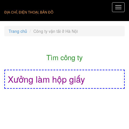
ĐỊA CHỈ, ĐIỆN THOẠI, BẢN ĐỒ
Trang chủ
Công ty vận tải ở Hà Nội
Tìm công ty
Xưởng làm hộp giấy