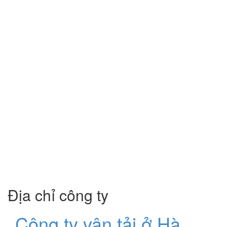
Địa chỉ công ty
Công ty vận tải ở Hà