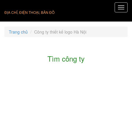
ĐỊA CHỈ, ĐIỆN THOẠI, BẢN ĐỒ
Trang chủ
Công ty thiết kế logo Hà Nội
Tìm công ty