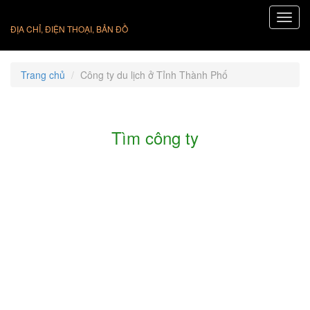
ĐỊA CHỈ, ĐIỆN THOẠI, BẢN ĐỒ
Trang chủ
Công ty du lịch ở Tỉnh Thành Phố
Tìm công ty