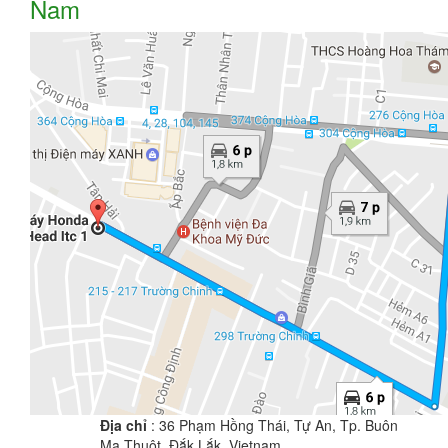
Nam
Địa chỉ
: 36 Phạm Hồng Thái, Tự An, Tp. Buôn
Ma Thuột, Đắk Lắk, Vietnam