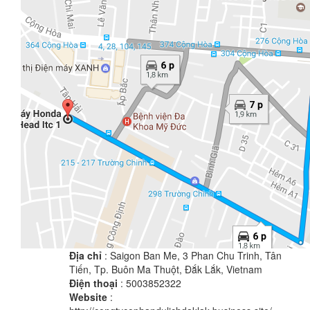
Địa chỉ
: Saigon Ban Me, 3 Phan Chu Trinh, Tân
Tiến, Tp. Buôn Ma Thuột, Đắk Lắk, Vietnam
Điện thoại
: 5003852322
Website
: