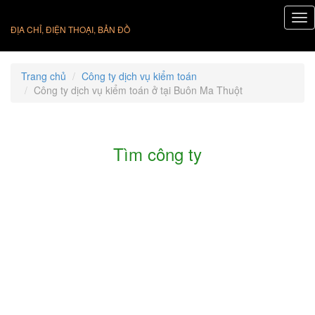
ĐỊA CHỈ, ĐIỆN THOẠI, BẢN ĐỒ
Trang chủ
Công ty dịch vụ kiểm toán
Công ty dịch vụ kiểm toán ở tại Buôn Ma Thuột
Tìm công ty