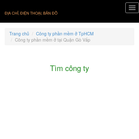
ĐỊA CHỈ, ĐIỆN THOẠI, BẢN ĐỒ
Trang chủ
Công ty phần mềm ở TpHCM
Công ty phần mềm ở tại Quận Gò Vấp
Tìm công ty