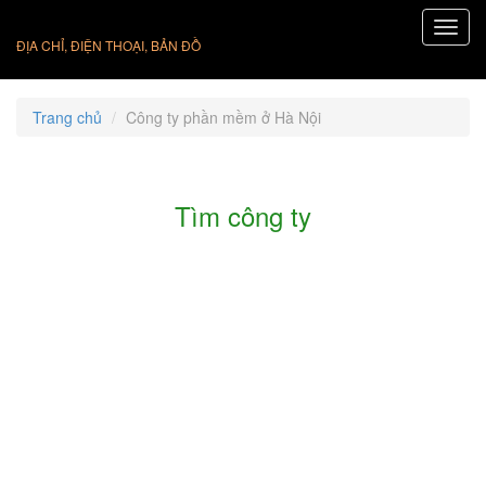
ĐỊA CHỈ, ĐIỆN THOẠI, BẢN ĐỒ
Trang chủ
Công ty phần mềm ở Hà Nội
Tìm công ty